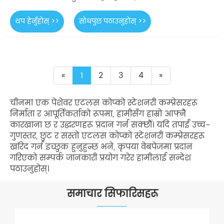
थप हेर्नुहोस् >>
सोधपुछ पठाउनुहोस् >>
«
1
2
3
4
»
चीनमा एक पेशेवर एटलस कोप्को स्टेशनरी कम्प्रेसरहरू
निर्माता र आपूर्तिकर्ताको रूपमा, हामीसँग हाम्रो आफ्नै
कारखाना छ र उद्धरणहरू प्रदान गर्न सक्छौं। यदि तपाईं उच्च-
गुणस्तर, छुट र सस्तो एटलस कोप्को स्टेशनरी कम्प्रेसरहरू
खरिद गर्न इच्छुक हुनुहुन्छ भने, कृपया वेबपेजमा प्रदान
गरिएको सम्पर्क जानकारी प्रयोग गरेर हामीलाई सन्देश
पठाउनुहोस्।
समाचार सिफारिसहरू