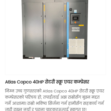
Atlas Copco 40HP रोटरी स्क्रू एयर कम्प्रेसर
निम्न उच्च गुणस्तरको Atlas Copco 40HP रोटरी स्क्रू एयर
कम्प्रेसरको परिचय हो, तपाईंलाई अझ राम्रोसँग बुझ्न मद्दत
गर्ने आशामा। राम्रो भविष्य सिर्जना गर्न हामीसँग सहकार्य गर्न
जारी राख्न नयाँ र पुराना ग्राहकहरूलाई स्वागत छ!