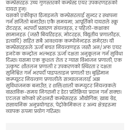
कम्प्रेसरहरू उच्च गुणस्तरको कम्प्रेस्ड एयर उपकरणहरूको
दायरा हुन्।
यसको एकीकृत डिजाइनले कम्प्रेसरलाई सुन्दर र स्थापना
गर्न सजिलो बनाउँछ। एकै समयमा, आपूर्तिको दायराले स्क्रू
रोटरहरू, भरपर्दो प्रसारण संयन्त्रहरू, र पहिलो-कक्षाका
सामानहरू (जस्तै बियरिङहरू, मोटरहरू, विद्युतीय प्रणालीहरू,
इत्यादि) सहित सबै आवश्यक कम्पोनेन्टहरू समेट्छ। यी
कम्प्रेसरहरूले ऊर्जा बचत नियन्त्रणहरू जस्तै अन/अफ एयर
इनटेक कन्ट्रोल भल्भहरू ऊर्जा दक्षता अनुकूलन गर्न सुविधा
दिन्छ। यसमा एक कुशल तेल र ग्यास विभाजन प्रणाली, एक
उत्कृष्ट शीतलन प्रणाली र उपकरणको स्थिरता र दक्षता
सुनिश्चित गर्न भरपर्दो पाइपलाइन प्रणाली छ। बुद्धिमान
कम्प्यूटर नियन्त्रण प्रणालीले सञ्चालनलाई अझ
सुविधाजनक बनाउँछ, र शक्तिशाली कम्प्युटर नियन्त्रकले
वास्तविक-समय निगरानी र डेटा प्रतिक्रिया प्रदान गर्न सक्छ।
एटलस कोप्को स्टेशनरी कम्प्रेसरहरू औद्योगिक, खाद्य ग्रेड,
रासायनिक अनुप्रयोगहरू, पेट्रोकेमिकल र अन्य क्षेत्रहरूमा
व्यापक रूपमा प्रयोग गरिन्छ।