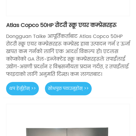
Atlas Copco 50HP रोटरी स्क्रू एयर कम्प्रेसरहरू
Dongguan Taike आपूर्तिकर्ताबाट Atlas Copco 50HP
रोटरी स्क्रू एयर कम्प्रेसरहरू कम्प्रेस्ड हावा उत्पादन गर्न र ऊर्जा
खपत कम गर्नको लागि एक आदर्श विकल्प हो। एटलस
कोप्कोको GA तेल-इन्जेक्टेड स्क्रू कम्प्रेसरहरूले तपाईंलाई
उद्योग-अग्रणी प्रदर्शन र विश्वसनीयता प्रदान गर्दछ, र तपाईंलाई
फाइदाको लागि अनुमति दिन्छ। कम लागतबाट।
थप हेर्नुहोस् >>
सोधपुछ पठाउनुहोस् >>