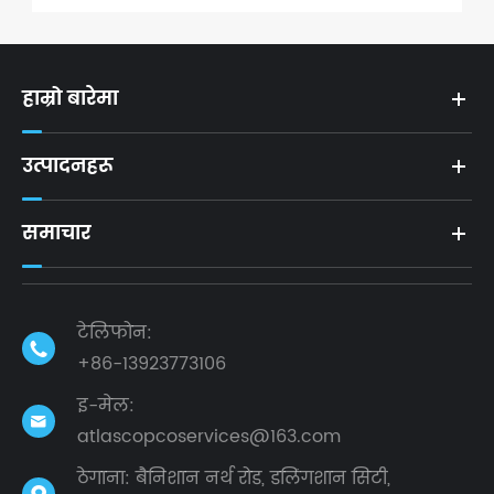
हाम्रो बारेमा
उत्पादनहरू
समाचार
टेलिफोन:

+86-13923773106
इ-मेल:

atlascopcoservices@163.com
ठेगाना: बैनिशान नर्थ रोड, डलिंगशान सिटी,
