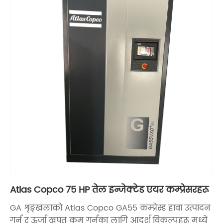
Atlas Copco 75 HP तेल इन्जेक्टेड एयर कम्प्रेसरहरू
GA शृङ्खलाको Atlas Copco GA55 कम्प्रेस्ड हावा उत्पादन
गर्न र ऊर्जा खपत कम गर्नका लागि आदर्श विकल्पहरू मध्ये