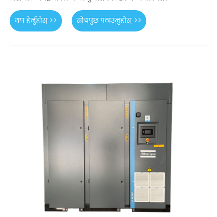
थप हेर्नुहोस् >>
सोधपुछ पठाउनुहोस् >>