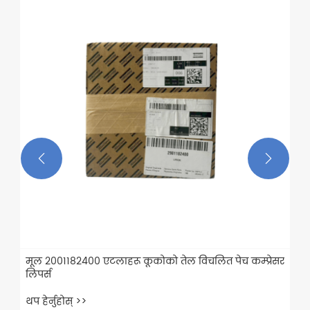
1221497500 दबाव कभर कभर प्लेट प्लेट प्लेट प्लेटहरू
एटलाहरू स्कोरको एयर कम्प्रेसर
थप हेर्नुहोस् >>


्रेसर