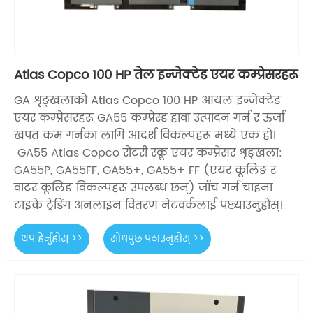
Atlas Copco 100 HP तेल इन्जेक्टेड एयर कम्प्रेसरहरू
GA शृङ्खलाको Atlas Copco 100 HP आयल इन्जेक्टेड
एयर कम्प्रेसरहरू GA55 कम्प्रेस्ड हावा उत्पादन गर्न र ऊर्जा
खपत कम गर्नका लागि आदर्श विकल्पहरू मध्ये एक हो।
GA55 Atlas Copco रोटरी स्क्रू एयर कम्प्रेसर शृङ्खला:
GA55P, GA55FF, GA55+, GA55+ FF (एयर कूलिङ र
वाटर कूलिङ विकल्पहरू उपलब्ध छन्) जाँच गर्न चाइना
टाइके ट्रेडिंग अनलाइन वितरण नेटवर्कलाई पछ्याउनुहोस्।
थप हेर्नुहोस् >>
सोधपुछ पठाउनुहोस् >>