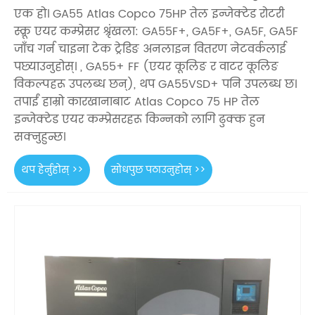
एक हो। GA55 Atlas Copco 75HP तेल इन्जेक्टेड रोटरी
स्क्रू एयर कम्प्रेसर श्रृंखला: GA55F+, GA5F+, GA5F, GA5F
जाँच गर्न चाइना टेक ट्रेडिङ अनलाइन वितरण नेटवर्कलाई
पछ्याउनुहोस्। , GA55+ FF (एयर कूलिङ र वाटर कूलिङ
विकल्पहरू उपलब्ध छन्), थप GA55VSD+ पनि उपलब्ध छ।
तपाईं हाम्रो कारखानाबाट Atlas Copco 75 HP तेल
इन्जेक्टेड एयर कम्प्रेसरहरू किन्नको लागि ढुक्क हुन
सक्नुहुन्छ।
थप हेर्नुहोस् >>
सोधपुछ पठाउनुहोस् >>