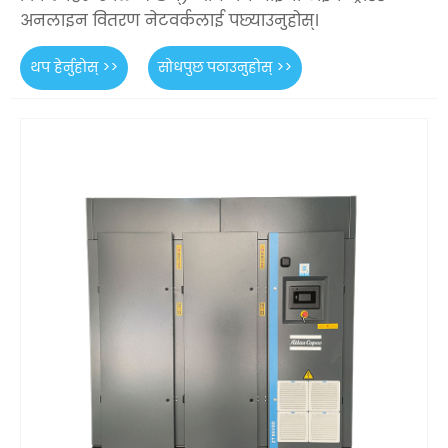
अनलाइन वितरण नेटवर्कलाई पछ्याउनुहोस्।
थप हेर्नुहोस् >>
सोधपुछ पठाउनुहोस् >>