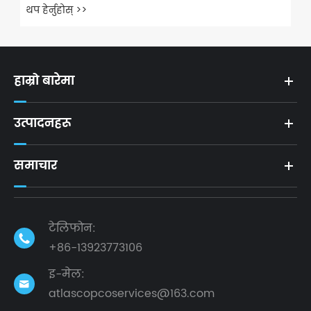
थप हेर्नुहोस् >>
हाम्रो बारेमा
उत्पादनहरू
समाचार
टेलिफोन:

+86-13923773106
इ-मेल:

atlascopcoservices@163.com