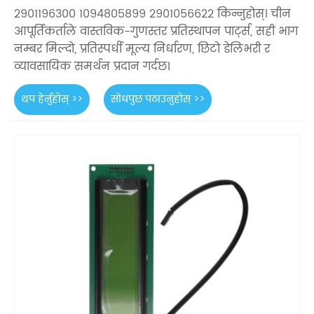
2901196300 1094805899 2901056622 किन्नुहोस्। चीन
आपूर्तिकर्ताले वास्तविक-गुणस्तर प्रतिस्थापन पार्ट्स, सही भाग
नम्बर मिल्दो, प्रतिस्पर्धी मूल्य निर्धारण, छिटो डेलिभरी र
व्यावसायिक समर्थन प्रदान गर्दछ।
थप हेर्नुहोस् >>
सोधपुछ पठाउनुहोस् >>