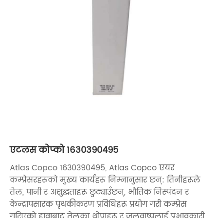
एटलस कोप्को १६३०३९०४९५
Atlas Copco 1630390495, Atlas Copco एयर
कम्प्रेसरहरूको मुख्य कार्यहरू निम्नानुसार छन्: तिनीहरूले
तेल, पानी र अशुद्धताहरू छुट्याउँछन्, भौतिक निस्पंदन र
केन्द्रापसारक पृथकीकरण प्रविधिहरू प्रयोग गरी कम्प्रेस
गरिएको हावाबाट तेलका थोपाहरू र जलवाष्पलाई प्रभावकारी