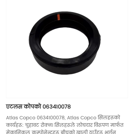
एटलस कोपको ०६३४१००७८
Atlas Copco 0634100078, Atlas Copco सिलहरूको
कार्यहरू: चुहावट रोक्न। सिलहरूले लोचदार विरूपण मार्फत
मेकानिकल कम्पोनेन्टहरू बीचको खाली ठाउँहरू भर्छन्,