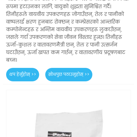
रूपमा हटाउनका लागि, वायुको शुद्धता सुनिश्चित गर्दै।
तिनीहरूले वायवीय उपकरणहरू जोगाउँछन्, तेल र पानीको
वाष्पलाई क्षरण हुनबाट रोक्छन् र कम्प्रेसरको आन्तरिक
कम्पोनेन्टहरू र अन्तिम वायवीय उपकरणहरू लुकाउँछन्,
जसले गर्दा उपकरणको सेवा जीवन विस्तार हुन्छ। तिनीहरू
ऊर्जा-कुशल र वातावरणमैत्री छन्, तेल र पानी उत्सर्जन
घटाउँछन्, ऊर्जा खपत कम गर्छन्, र वातावरणीय प्रदूषणबाट
बच्न।
थप हेर्नुहोस् >>
सोधपुछ पठाउनुहोस् >>