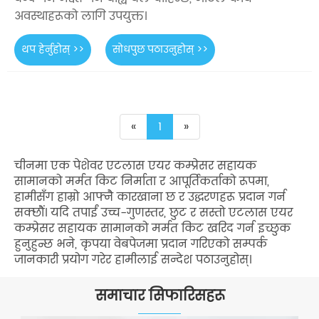
अवस्थाहरूको लागि उपयुक्त।
थप हेर्नुहोस् >>
सोधपुछ पठाउनुहोस् >>
«
1
»
चीनमा एक पेशेवर एटलास एयर कम्प्रेसर सहायक
सामानको मर्मत किट निर्माता र आपूर्तिकर्ताको रूपमा,
हामीसँग हाम्रो आफ्नै कारखाना छ र उद्धरणहरू प्रदान गर्न
सक्छौं। यदि तपाईं उच्च-गुणस्तर, छुट र सस्तो एटलास एयर
कम्प्रेसर सहायक सामानको मर्मत किट खरिद गर्न इच्छुक
हुनुहुन्छ भने, कृपया वेबपेजमा प्रदान गरिएको सम्पर्क
जानकारी प्रयोग गरेर हामीलाई सन्देश पठाउनुहोस्।
समाचार सिफारिसहरू